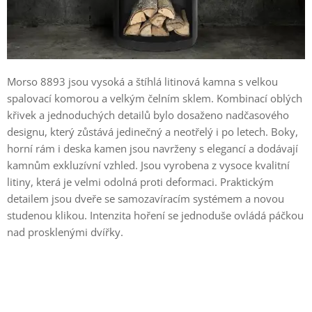
Morso 8893 jsou vysoká a štíhlá litinová kamna s velkou
spalovací komorou a velkým čelním sklem. Kombinací oblých
křivek a jednoduchých detailů bylo dosaženo nadčasového
designu, který zůstává jedinečný a neotřelý i po letech. Boky,
horní rám i deska kamen jsou navrženy s elegancí a dodávají
kamnům exkluzívní vzhled. Jsou vyrobena z vysoce kvalitní
litiny, která je velmi odolná proti deformaci. Praktickým
detailem jsou dveře se samozavíracím systémem a novou
studenou klikou. Intenzita hoření se jednoduše ovládá páčkou
nad prosklenými dvířky.