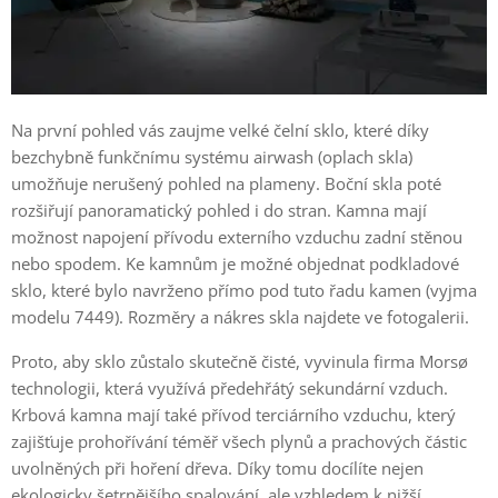
Na první pohled vás zaujme velké čelní sklo, které díky
bezchybně funkčnímu systému airwash (oplach skla)
umožňuje nerušený pohled na plameny. Boční skla poté
rozšiřují panoramatický pohled i do stran. Kamna mají
možnost napojení přívodu externího vzduchu zadní stěnou
nebo spodem. Ke kamnům je možné objednat podkladové
sklo, které bylo navrženo přímo pod tuto řadu kamen (vyjma
modelu 7449). Rozměry a nákres skla najdete ve fotogalerii.
Proto, aby sklo zůstalo skutečně čisté, vyvinula firma Morsø
technologii, která využívá předehřátý sekundární vzduch.
Krbová kamna mají také přívod terciárního vzduchu, který
zajišťuje prohořívání téměř všech plynů a prachových částic
uvolněných při hoření dřeva. Díky tomu docílíte nejen
ekologicky šetrnějšího spalování, ale vzhledem k nižší