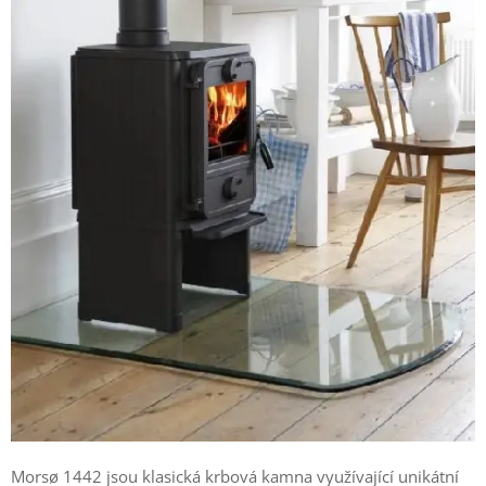
Morsø 1442 jsou klasická krbová kamna využívající unikátní