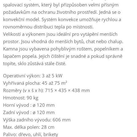
spalovací systém, který byl přizpůsoben velmi přísným
požadavkům na ochranu životního prostředí. Jedná se o
konvekční model. Systém konvekce umožňuje rychlou a
rovnoměrnou distribuci tepla po místnosti.
Velikostí a výkonem jsou ideální pro vytápění menších
prostor. Jsou vhodná do menších bytů, chat nebo chalup.
Kamna jsou vybavena pohyblivým roštem, popelníkem a
lapačem popela. Jejich čištění je snadné a pokud správně
topíte, sklo zůstává stále čisté.
Operativní výkon: 3 až 5 kW
Vyhřívaná plocha: 45 až 75 m²
Rozměry (v x š x h): 715 × 435 × 438 mm
Hmotnost: 90 kg
Horní vývod : ø 120 mm
Zadní vývod : ø 120 mm
Výška zadního vývodu: 606 mm
Max. délka polen: 28 cm
Palivo: dřevo, uhlí, brikety