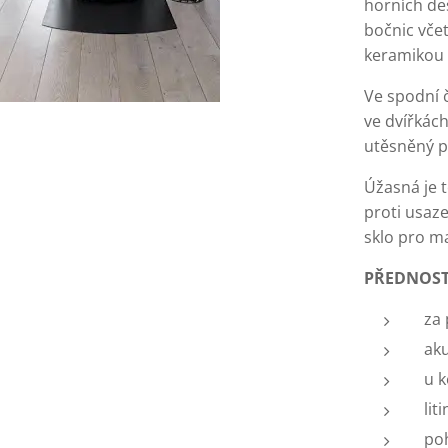
horních des
bočnic vče
keramikou 
Ve spodní 
ve dvířkác
utěsněný p
Úžasná je 
proti usaz
sklo pro m
PŘEDNOSTI
za 
ak
u k
lit
poh