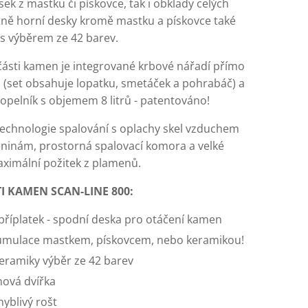
ek z mastku či pískovce, tak i obklady celých
tně horní desky kromě mastku a pískovce také
s výběrem ze 42 barev.
části kamen je integrované krbové nářadí přímo
h (set obsahuje lopatku, smetáček a pohrabáč) a
opelník s objemem 8 litrů - patentováno!
technologie spalování s oplachy skel vzduchem
eninám, prostorná spalovací komora a velké
aximální požitek z plamenů.
 KAMEN SCAN-LINE 800:
příplatek - spodní deska pro otáčení kamen
umulace mastkem, pískovcem, nebo keramikou!
eramiky výběr ze 42 barev
inová dvířka
yblivý rošt