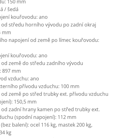
du: 150 mm
á / šedá
ojení kouřovodu: ano
 od středu horního vývodu po zadní okraj
4 mm
ího napojení od země po límec kouřovodu:
ojení kouřovodu: ano
 od země do středu zadního vývodu
: 897 mm
ívod vzduchu: ano
xterního přívodu vzduchu: 100 mm
 od země po střed trubky ext. přívodu vzduchu
ojení): 150,5 mm
 od zadní hrany kamen po střed trubky ext.
duchu (spodní napojení): 112 mm
(bez balení): ocel 116 kg, mastek 200 kg,
34 kg