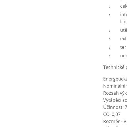
cel
int
lit
utě
ext
ter
ner
Technické 
Energetick
Nominální 
Rozsah výk
Vytápěcí s
Účinnost: 
CO: 0,07
Rozměr - V