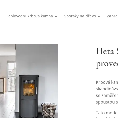
Teplovodní krbová kamna
Sporáky na dřevo
Zahra
Heta 
prove
Krbová k
skandinávs
se zaměřen
spoustou s
Tato model