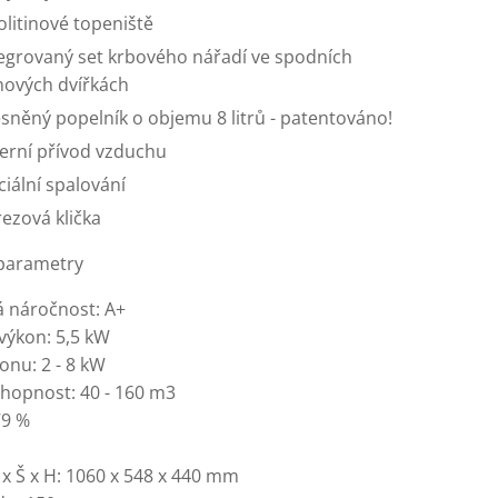
olitinové topeniště
egrovaný set krbového nářadí ve spodních
inových dvířkách
sněný popelník o objemu 8 litrů - patentováno!
erní přívod vzduchu
ciální spalování
ezová klička
parametry
á náročnost: A+
výkon: 5,5 kW
onu: 2 - 8 kW
chopnost: 40 - 160 m3
79 %
 x Š x H: 1060 x 548 x 440 mm