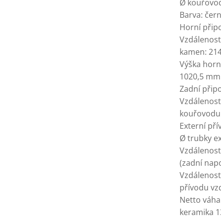
Ø kouřovo
Barva: čern
Horní přip
Vzdálenost
kamen: 21
Výška horn
1020,5 mm
Zadní přip
Vzdálenost
kouřovodu
Externí př
Ø trubky e
Vzdálenost
(zadní nap
Vzdálenost
přívodu vz
Netto váha 
keramika 1