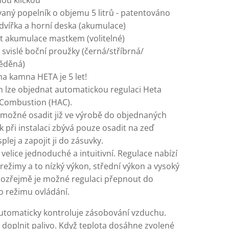
ou kličkou
vaný popelník o objemu 5 litrů - patentováno
 dvířka a horní deska (akumulace)
 akumulace mastkem (volitelné)
svislé boční proužky (černá/stříbrná/
ěděná)
na kamna HETA je 5 let!
lze objednat automatickou regulaci Heta
Combustion (HAC).
e možné osadit již ve výrobě do objednaných
 při instalaci zbývá pouze osadit na zeď
plej a zapojit ji do zásuvky.
 velice jednoduché a intuitivní. Regulace nabízí
režimy a to nízký výkon, střední výkon a vysoký
ozřejmě je možné regulaci přepnout do
 režimu ovládání.
utomaticky kontroluje zásobování vzduchu.
 doplnit palivo. Když teplota dosáhne zvolené