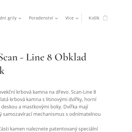
dní grily
Poradenství
Více
Košík
Scan - Line 8 Obklad
k
vekční krbová kamna na dřevo. Scan-Line 8
latá krbová kamna s litinovými dvířky, horní
deskou a mastkovými boky. Dvířka mají
ý samozavírací mechanismus s odnímatelnou
části kamen naleznete patentovaný speciální