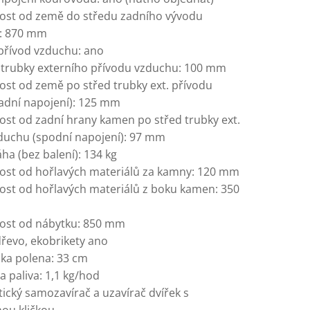
ost od země do středu zadního vývodu
: 870 mm
 přívod vzduchu: ano
trubky externího přívodu vzduchu: 100 mm
ost od země po střed trubky ext. přívodu
adní napojení): 125 mm
ost od zadní hrany kamen po střed trubky ext.
duchu (spodní napojení): 97 mm
ha (bez balení): 134 kg
ost od hořlavých materiálů za kamny: 120 mm
ost od hořlavých materiálů z boku kamen: 350
ost od nábytku: 850 mm
dřevo, ekobrikety ano
lka polena: 33 cm
 paliva: 1,1 kg/hod
ický samozavírač a uzavírač dvířek s