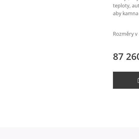
teploty, a
aby kamna h
Rozměry v c
87 26