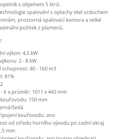
opelník s objemem 5 litrů.
technologie spalování s oplachy skel vzduchem
eninám, prostorná spalovací komora a velké
aximální požitek z plamenů.
:
ní výkon: 4,5 kW
výkonu: 2 - 8 kW
í schopnost: 40 - 160 m3
t: 81%
52
- V x průměr: 1011 x 443 mm
 kouřovodu: 150 mm
černá/šedá
řipojení kouřovodu: ano
ost od středu horního vývodu po zadní okraj
1,5 mm
řipojení kouřovodu: ano (nutno objednat)