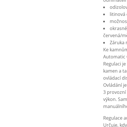
odnímateln
odizolo
litinová
možnost
okrasné 
červená/m
Záruka 
Ke kamnům 
Automatic 
Regulaci j
kamen a tak
ovládací dis
Ovládání je
3 provozní 
výkon. Sam
manuálního
Regulace a
Určuje, kdy