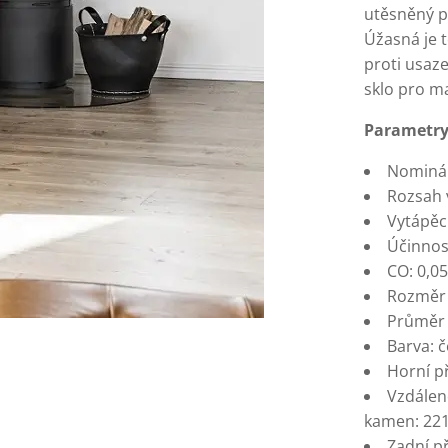
utěsněný p
Úžasná je 
proti usaz
sklo pro m
Parametry
Nominál
Rozsah 
Vytápěc
Účinnos
CO: 0,0
Rozměr 
Průměr
Barva: 
Horní p
Vzdálen
kamen: 22
Zadní p