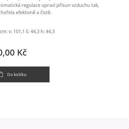
utomatická regulace upraví přísun vzduchu tak,
ořela efektivně a čistě.
m: v: 101,1 š: 44,3 h: 44,3
0,00
Kč
Do košíku