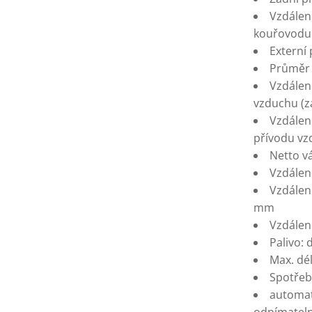
Vzdálen
kouřovodu
Externí
Průměr 
Vzdálen
vzduchu (z
Vzdálen
přívodu vz
Netto vá
Vzdálen
Vzdálen
mm
Vzdálen
Palivo: 
Max. dé
Spotřeba
automat