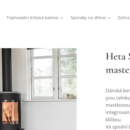
Teplovodní krbová kamna
Sporáky na dřevo
Zahra
Heta 
maste
Dánská kon
jsou celoku
mastkovou 
integrovan
kličkou.
Ve spodní 