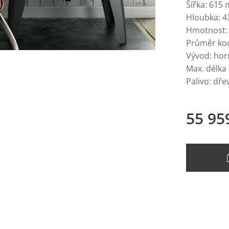
Šířka: 615
Hloubka: 
Hmotnost: 
Průměr ko
Vývod: hor
Max. délka
Palivo: dře
55 95