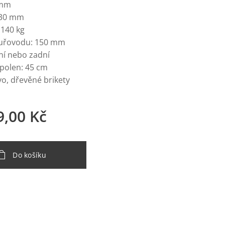
 mm
430 mm
140 kg
uřovodu: 150 mm
ní nebo zadní
 polen: 45 cm
vo, dřevěné brikety
9,00
Kč
Do košíku