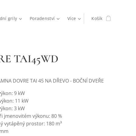
dní grily
Poradenství
Více
Košík
RE TAI45WD
MNA DOVRE TAI 45 NA DŘEVO - BOČNÍ DVEŘE
výkon: 9 kW
výkon: 11 kW
výkon: 3 kW
ři jmenovitém výkonu: 80 %
 vytápěný prostor: 180 m³
0 mm