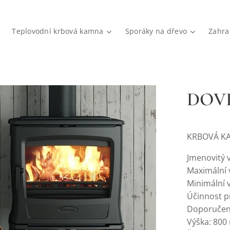
Teplovodní krbová kamna
Sporáky na dřevo
Zahra
DOV
KRBOVÁ KA
Jmenovitý 
Maximální 
Minimální 
Účinnost p
Doporučený
Výška: 80