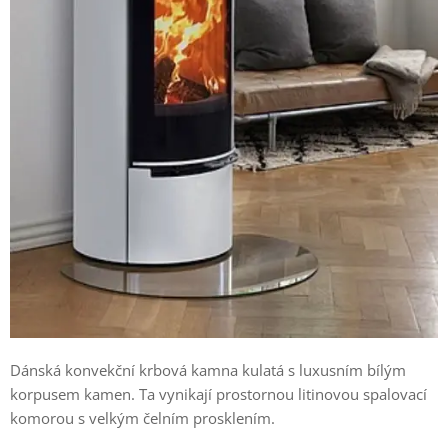
Dánská konvekční krbová kamna kulatá s luxusním bílým
korpusem kamen. Ta vynikají prostornou litinovou spalovací
komorou s velkým čelním prosklením.