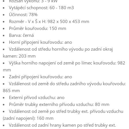
Rozsah výkonu: 3 - 9 kW
Vytápěcí schopnost: 60 - 180 m3
Účinnost: 78%
Rozměr - V x Š x H: 982 x 500 x 453 mm
Průměr kouřovodu: 150 mm
Barva: černá
Horní připojení kouřovodu: ano
Vzdálenost od středu horního vývodu po zadní okraj
kamen: 203 mm
Výška horního napojení od země po límec kouřovodu: 982
mm
Zadní připojení kouřovodu: ano
Vzdálenost od země do středu zadního vývodu kouřovodu:
865 mm
Externí přívod vzduchu: ano
Průměr trubky externího přívodu vzduchu: 80 mm
Vzdálenost od země po střed trubky ext. přívodu vzduchu
(zadní napojení): 160 mm
Vzdálenost od zadní hrany kamen po střed trubky ext.