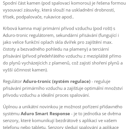
Spodní část kamen (pod spalovací komorou) je řešena formou
vysouvací zásuvky, která slouží na uskladnění drobností,
třísek, podpalovače, rukavice apod..
Krbová kamna mají primární přívod vzduchu (pod rošt) s
Aduro-tronic regulátorem, sekundární přisávání (fungující i
jako velice funkční oplach skla dvířek pro zajištění max.
čistoty a bezvadného pohledu na plameny) a terciární
přisávání (přívod předehřátého vzduchu z mezipláště přímo
do plynů vycházejících z plamenů, což zajistí shoření plynů a
vyšší účinnost kamen).
Regulátor
Aduro-tronic (systém regulace)
- reguluje
přisávání primárního vzduchu a zajišťuje optimální množství
přívodu vzduchu a ideální proces spalování.
Úplnou a unikátní novinkou je možnost pořízení přídavného
systému
Aduro Smart Response
- je to jednotka se dvěma
senzory, které komunikují bezdrátově s aplikací ve vašem
telefonu nebo tabletu. Senzory sledují spalování a aplikace